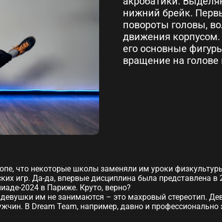
акробатики. Выделя
нижний брейк. Перв
повороты головы, в
движения корпусом. 
его основные фигуры:
вращение на голове 
ропе, что некоторые школы заменяли им уроки физкультур
х игр. Да-да, впервые дисциплина была представлена ​​в 
аде-2024 в Париже. Круто, верно?
и девушки им не занимаются – это махровый стереотип. Де
жчин. В Dream Team, например, давно и профессионально з