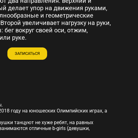
ют два направления: верхний и
ый делает упор на движения руками,
олнообразные и геометрические
Второй увеличивает нагрузку на руки,
 бег вокруг своей оси, отжим,
или руке.
ЗАПИСАТЬСЯ
ы.
2018 году на юношеских Олимпийских играх, а
вушки танцуют не хуже ребят, на равных
анимаются отличные b-girls (девушки,