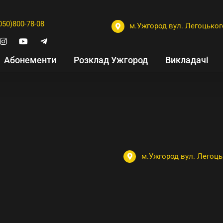
050)800-78-08
м.Ужгород вул. Легоцького
Абонементи
Розклад Ужгород
Викладачі
м.Ужгород вул. Легоцьк