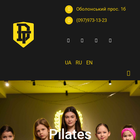
Оболонський прос. 1б
(097)973-13-23
UA
RU
EN
Pilates