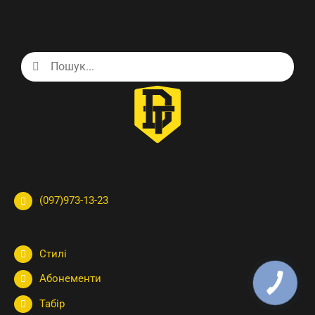
Search
for:
(097)973-13-23
Стилі
Абонементи
КНОПКА
ЗВ'ЯЗКУ
Табір