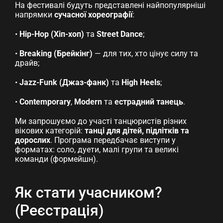
На фестивалі будуть представлені найпопулярніші
напрямки
сучасної хореографії
:
•
Hip-Hop (Хіп-хоп)
та
Street Dance
;
•
Breaking (Брейкінг)
— для тих, хто цінує силу та
драйв;
•
Jazz-Funk (Джаз-фанк)
та
High Heels
;
•
Contemporary
,
Modern
та
естрадний танець
.
Ми запрошуємо до участі танцюристів різних
вікових категорій:
танці для дітей, підлітків та
дорослих
. Програма передбачає виступи у
форматах: соло, дуети, малі групи та великі
команди (формейшн).
Як стати учасником?
(Реєстрація)