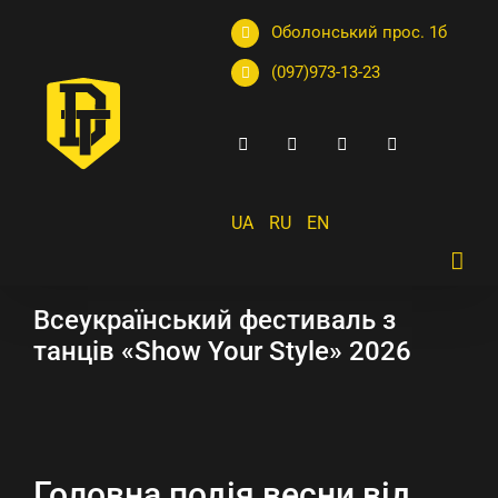
Оболонський прос. 1б
(097)973-13-23
UA
RU
EN
Всеукраїнський фестиваль з
танців «Show Your Style» 2026
Головна подія весни від