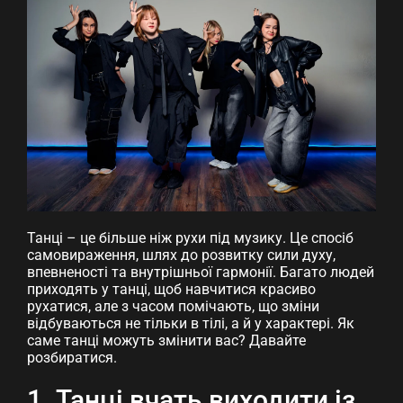
Танці – це більше ніж рухи під музику. Це спосіб
самовираження, шлях до розвитку сили духу,
впевненості та внутрішньої гармонії. Багато людей
приходять у танці, щоб навчитися красиво
рухатися, але з часом помічають, що зміни
відбуваються не тільки в тілі, а й у характері. Як
саме танці можуть змінити вас? Давайте
розбиратися.
1. Танці вчать виходити із