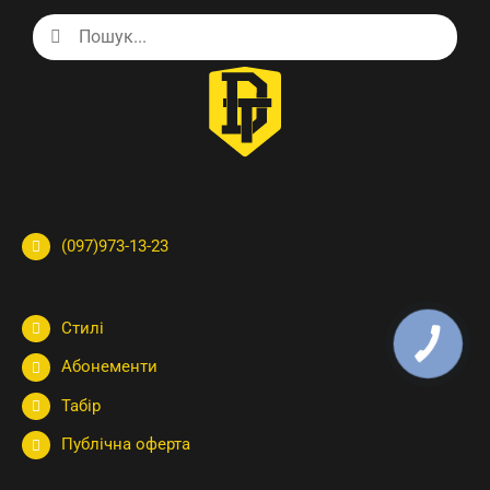
Search
for:
(097)973-13-23
Стилі
Абонементи
Табір
Публічна оферта